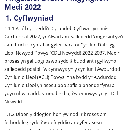
Medi 2022
1. Cyflwyniad
1.1.1 Ar ôl cyhoeddi'r Cytundeb Cyflawni ym mis
Gorffennaf 2022, yr Alwad am Safleoedd Ymgeisiol yw'r
cam ffurfiol cyntaf ar gyfer paratoi Cynllun Datblygu
Lleol Newydd Powys (CDLl Newydd) 2022-2037. Mae'r
broses yn galluogi pawb sydd â buddiant i gyflwyno
safleoedd posibl i'w cynnwys yn y cynllun i Awdurdod
Cynllunio Lleol (ACLl) Powys. Yna bydd yr Awdurdod
Cynllunio Lleol yn asesu pob safle a phenderfynu a
ydyn nhw'n addas, neu beidio, i'w cynnwys yn y CDLl
Newydd.
1.1.2 Diben y ddogfen hon yw nodi'r broses a'r
fethodoleg sydd i'w defnyddio ar gyfer asesu