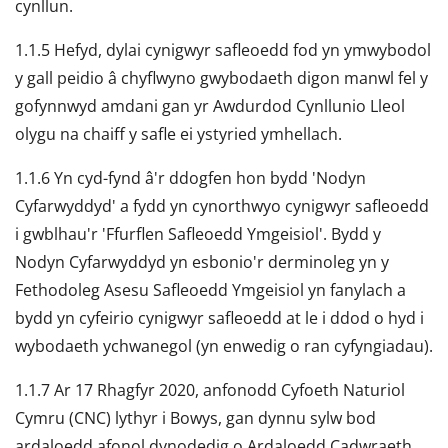
cynllun.
1.1.5 Hefyd, dylai cynigwyr safleoedd fod yn ymwybodol
y gall peidio â chyflwyno gwybodaeth digon manwl fel y
gofynnwyd amdani gan yr Awdurdod Cynllunio Lleol
olygu na chaiff y safle ei ystyried ymhellach.
1.1.6 Yn cyd-fynd â'r ddogfen hon bydd 'Nodyn
Cyfarwyddyd' a fydd yn cynorthwyo cynigwyr safleoedd
i gwblhau'r 'Ffurflen Safleoedd Ymgeisiol'. Bydd y
Nodyn Cyfarwyddyd yn esbonio'r derminoleg yn y
Fethodoleg Asesu Safleoedd Ymgeisiol yn fanylach a
bydd yn cyfeirio cynigwyr safleoedd at le i ddod o hyd i
wybodaeth ychwanegol (yn enwedig o ran cyfyngiadau).
1.1.7 Ar 17 Rhagfyr 2020, anfonodd Cyfoeth Naturiol
Cymru (CNC) lythyr i Bowys, gan dynnu sylw bod
ardaloedd afonol dynodedig o Ardaloedd Cadwraeth