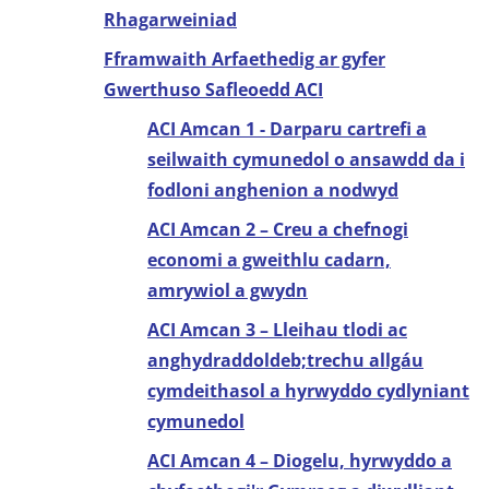
Rhagarweiniad
Fframwaith Arfaethedig ar gyfer
Gwerthuso Safleoedd ACI
ACI Amcan 1 - Darparu cartrefi a
seilwaith cymunedol o ansawdd da i
fodloni anghenion a nodwyd
ACI Amcan 2 – Creu a chefnogi
economi a gweithlu cadarn,
amrywiol a gwydn
ACI Amcan 3 – Lleihau tlodi ac
anghydraddoldeb;trechu allgáu
cymdeithasol a hyrwyddo cydlyniant
cymunedol
ACI Amcan 4 – Diogelu, hyrwyddo a