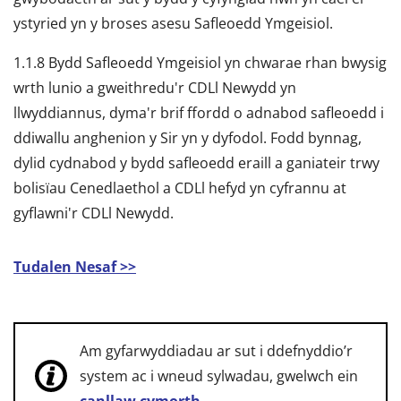
ystyried yn y broses asesu Safleoedd Ymgeisiol.
1.1.8 Bydd Safleoedd Ymgeisiol yn chwarae rhan bwysig
wrth lunio a gweithredu'r CDLl Newydd yn
llwyddiannus, dyma'r brif ffordd o adnabod safleoedd i
ddiwallu anghenion y Sir yn y dyfodol. Fodd bynnag,
dylid cydnabod y bydd safleoedd eraill a ganiateir trwy
bolisïau Cenedlaethol a CDLl hefyd yn cyfrannu at
gyflawni'r CDLl Newydd.
Tudalen Nesaf >>
Am gyfarwyddiadau ar sut i ddefnyddio’r
system ac i wneud sylwadau, gwelwch ein