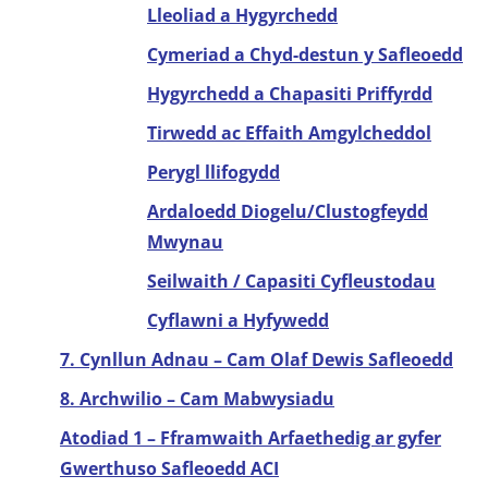
Lleoliad a Hygyrchedd
Cymeriad a Chyd-destun y Safleoedd
Hygyrchedd a Chapasiti Priffyrdd
Tirwedd ac Effaith Amgylcheddol
Perygl llifogydd
Ardaloedd Diogelu/Clustogfeydd
Mwynau
Seilwaith / Capasiti Cyfleustodau
Cyflawni a Hyfywedd
7. Cynllun Adnau – Cam Olaf Dewis Safleoedd
8. Archwilio – Cam Mabwysiadu
Atodiad 1 – Fframwaith Arfaethedig ar gyfer
Gwerthuso Safleoedd ACI