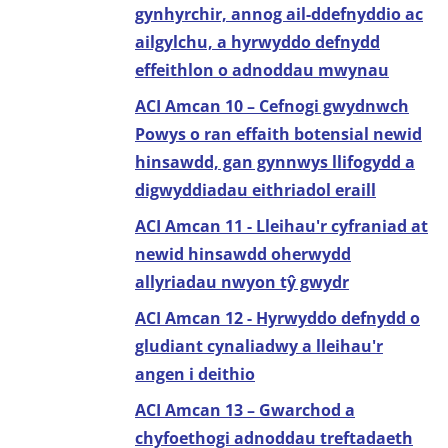
gynhyrchir, annog ail-ddefnyddio ac
ailgylchu, a hyrwyddo defnydd
effeithlon o adnoddau mwynau
ACI Amcan 10 – Cefnogi gwydnwch
Powys o ran effaith botensial newid
hinsawdd, gan gynnwys llifogydd a
digwyddiadau eithriadol eraill
ACI Amcan 11 - Lleihau'r cyfraniad at
newid hinsawdd oherwydd
allyriadau nwyon tŷ gwydr
ACI Amcan 12 - Hyrwyddo defnydd o
gludiant cynaliadwy a lleihau'r
angen i deithio
ACI Amcan 13 – Gwarchod a
chyfoethogi adnoddau treftadaeth