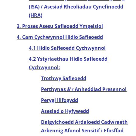
(ISA) / Asesiad Rheoliadau Cynefinoedd
(HRA)
3. Proses Asesu Safleoedd Ymgeisiol
4. Cam Cychwynnol Hidlo Safleoedd
4.1 Hidlo Safleoedd Cychwynnol
4.2 Ystyriaethau Hidlo Safleoedd
Cychwynnol:
Trothwy Safleoedd
Perthynas â'r Anheddiad Presennol
Perygl llifogydd
Asesiad o Hyfywedd
Dalgylchoedd Ardaloedd Cadwraeth
Arbennig Afonol Sensitif i Ffosffad