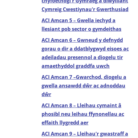
chyfoethogi'r Gymraeg a diwylliant
Cymreig Cwestiynau'r Gwerthusiad
ACI Amcan 5 – Gwella iechyd a
llesiant pob sector o gymdeithas
ACI Amcan 6 – Gwneud y defnydd
gorau o dir a ddatblygwyd eisoes ac
adeiladau presennol a diogelu tir
amaethyddol graddfa uwch
ACI Amcan 7 –Gwarchod, diogelu a
gwella ansawdd dŵr ac adnoddau
dŵr
ACI Amcan 8 – Lleihau cymaint â
phosibl neu leihau ffynonellau ac
effaith llygredd aer
ACI Amcan 9 – Lleihau'r gwastraff a