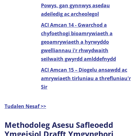
Powys, gan gynnwys asedau
adeiledig ac archeolegol
ACI Amcan 14 - Gwarchod a
chyfoethogi bioamrywiaeth a
geoamrywiaeth a hyrwyddo
gwelliannau i'r rhwydwaith
seilwaith gwyrdd amlddefnydd
ACI Amcan 15 – Diogelu ansawdd ac
amrywiaeth tirluniau a threfluniau'r
Sir
Tudalen Nesaf >>
Methodoleg Asesu Safleoedd
Ymgeisiol Drafft Ymgynghori