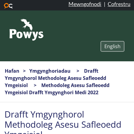
Mewngofnodi
|
Cofrestru
Neidio i’r prif gynnwys
English
Hafan
Ymgynghoriadau
Drafft
Ymgynghorol Methodoleg Asesu Safleoedd
Ymgeisiol
Methodoleg Asesu Safleoedd
Ymgeisiol Drafft Ymgynghori Medi 2022
Drafft Ymgynghorol
Methodoleg Asesu Safleoedd