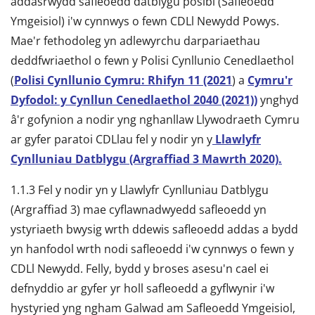
addasrwydd safleoedd datblygu posibl (Safleoedd
Ymgeisiol) i'w cynnwys o fewn CDLl Newydd Powys.
Mae'r fethodoleg yn adlewyrchu darpariaethau
deddfwriaethol o fewn y Polisi Cynllunio Cenedlaethol
(
Polisi Cynllunio Cymru: Rhifyn 11 (2021
) a
Cymru'r
Dyfodol: y Cynllun Cenedlaethol 2040 (2021))
ynghyd
â'r gofynion a nodir yng nghanllaw Llywodraeth Cymru
ar gyfer paratoi CDLlau fel y nodir yn y
Llawlyfr
Cynlluniau Datblygu (Argraffiad 3 Mawrth 2020).
1.1.3 Fel y nodir yn y Llawlyfr Cynlluniau Datblygu
(Argraffiad 3) mae cyflawnadwyedd safleoedd yn
ystyriaeth bwysig wrth ddewis safleoedd addas a bydd
yn hanfodol wrth nodi safleoedd i'w cynnwys o fewn y
CDLl Newydd. Felly, bydd y broses asesu'n cael ei
defnyddio ar gyfer yr holl safleoedd a gyflwynir i'w
hystyried yng ngham Galwad am Safleoedd Ymgeisiol,