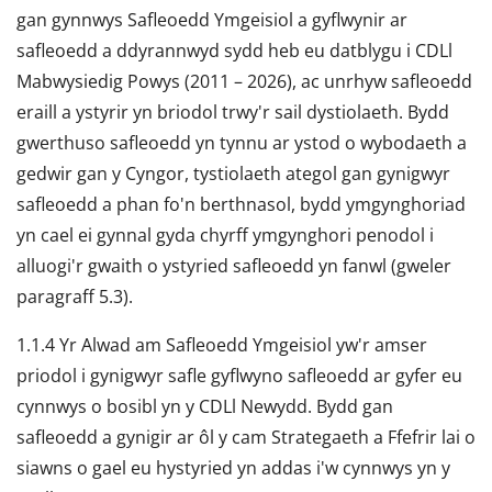
gan gynnwys Safleoedd Ymgeisiol a gyflwynir ar
safleoedd a ddyrannwyd sydd heb eu datblygu i CDLl
Mabwysiedig Powys (2011 – 2026), ac unrhyw safleoedd
eraill a ystyrir yn briodol trwy'r sail dystiolaeth. Bydd
gwerthuso safleoedd yn tynnu ar ystod o wybodaeth a
gedwir gan y Cyngor, tystiolaeth ategol gan gynigwyr
safleoedd a phan fo'n berthnasol, bydd ymgynghoriad
yn cael ei gynnal gyda chyrff ymgynghori penodol i
alluogi'r gwaith o ystyried safleoedd yn fanwl (gweler
paragraff 5.3).
1.1.4 Yr Alwad am Safleoedd Ymgeisiol yw'r amser
priodol i gynigwyr safle gyflwyno safleoedd ar gyfer eu
cynnwys o bosibl yn y CDLl Newydd. Bydd gan
safleoedd a gynigir ar ôl y cam Strategaeth a Ffefrir lai o
siawns o gael eu hystyried yn addas i'w cynnwys yn y