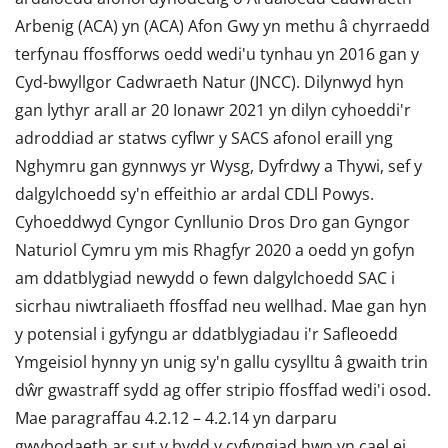
Arbenig (ACA) yn (ACA) Afon Gwy yn methu â chyrraedd
terfynau ffosfforws oedd wedi'u tynhau yn 2016 gan y
Cyd-bwyllgor Cadwraeth Natur (JNCC). Dilynwyd hyn
gan lythyr arall ar 20 Ionawr 2021 yn dilyn cyhoeddi'r
adroddiad ar statws cyflwr y SACS afonol eraill yng
Nghymru gan gynnwys yr Wysg, Dyfrdwy a Thywi, sef y
dalgylchoedd sy'n effeithio ar ardal CDLl Powys.
Cyhoeddwyd Cyngor Cynllunio Dros Dro gan Gyngor
Naturiol Cymru ym mis Rhagfyr 2020 a oedd yn gofyn
am ddatblygiad newydd o fewn dalgylchoedd SAC i
sicrhau niwtraliaeth ffosffad neu wellhad. Mae gan hyn
y potensial i gyfyngu ar ddatblygiadau i'r Safleoedd
Ymgeisiol hynny yn unig sy'n gallu cysylltu â gwaith trin
dŵr gwastraff sydd ag offer stripio ffosffad wedi'i osod.
Mae paragraffau 4.2.12 – 4.2.14 yn darparu
gwybodaeth ar sut y bydd y cyfyngiad hwn yn cael ei